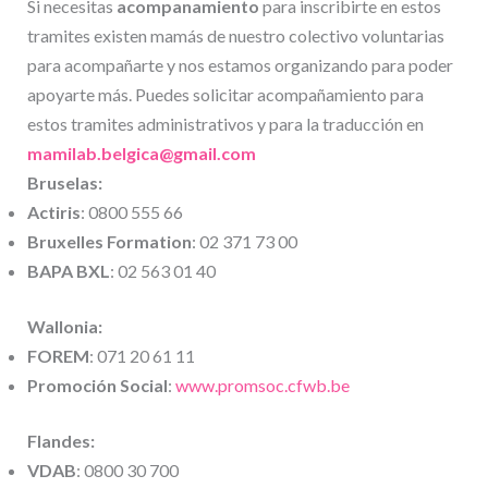
Si necesitas
acompanamiento
para inscribirte en estos
tramites existen mamás de nuestro colectivo voluntarias
para acompañarte y nos estamos organizando para poder
apoyarte más. Puedes solicitar acompañamiento para
estos tramites administrativos y para la traducción en
mamilab.belgica@gmail.com
Bruselas:
Actiris
: 0800 555 66
Bruxelles Formation
: 02 371 73 00
BAPA BXL
: 02 563 01 40
Wallonia:
FOREM
: 071 20 61 11
Promoción Social
:
www.promsoc.cfwb.be
Flandes:
VDAB
: 0800 30 700