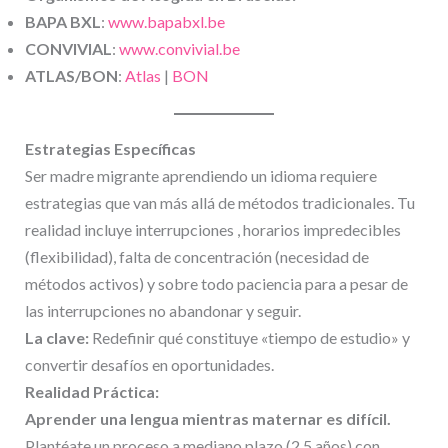
BAPA BXL
:
www.bapabxl.be
CONVIVIAL
:
www.convivial.be
ATLAS/BON
:
Atlas
|
BON
Estrategias Específicas
Ser madre migrante aprendiendo un idioma requiere
estrategias que van más allá de métodos tradicionales. Tu
realidad incluye interrupciones , horarios impredecibles
(flexibilidad), falta de concentración (necesidad de
métodos activos) y sobre todo paciencia para a pesar de
las interrupciones no abandonar y seguir.
La clave:
Redefinir qué constituye «tiempo de estudio» y
convertir desafíos en oportunidades.
Realidad Práctica:
Aprender una lengua mientras maternar es difícil.
Plantéate un proceso a mediano plazo (2.5 años) con