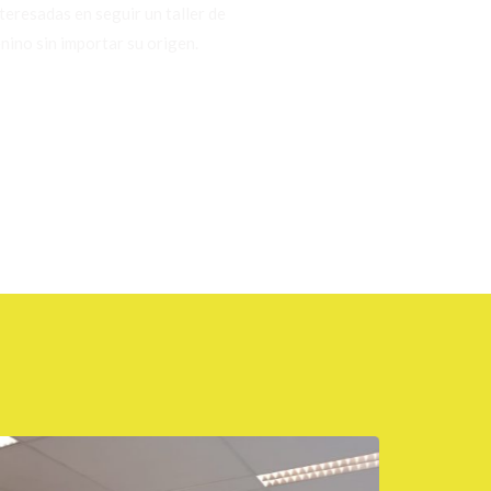
nteresadas en seguir un taller de
ino sin importar su origen.