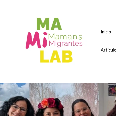
Ir
al
contenido
Inicio
Artícul