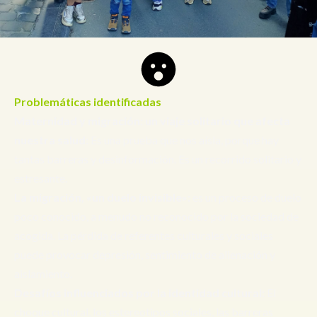
Problemáticas identificadas
Maternidad y migración: un viaje solitario que afecta
nuestra salud:
Es una prueba que nos aísla, porque hay
tantas barreras y desinformación. Es un recorrido solitario y
estresante.
La migración, «un duelo invisible»:
es un proceso de duelo
poco conocido, a menudo no reconocido por la sociedad de
acogida. La pérdida de referentes culturales y sociales
puede provocar depresión, sentimiento de alienación y
aislamiento.
Desafíos influenciados por la identidad cultural:
El
choque cultural, los estereotipos sociales, las barreras