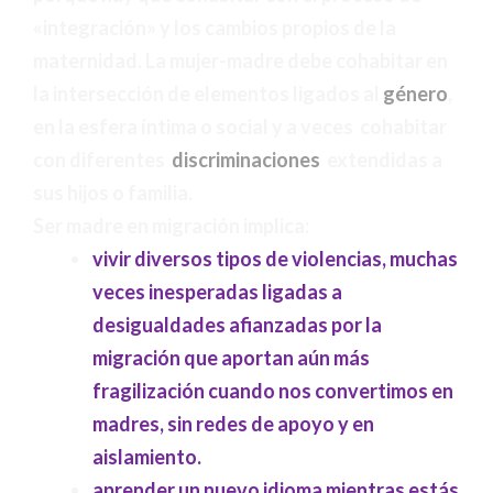
«integración» y los cambios propios de la
maternidad. La mujer-madre debe cohabitar en
la intersección de elementos ligados al
género
,
en la esfera íntima o social y a veces cohabitar
con diferentes
discriminaciones
extendidas a
sus hijos o familia.
Ser madre en migración implica:
vivir diversos tipos de violencias, muchas
veces inesperadas ligadas a
desigualdades afianzadas por la
migración que aportan aún más
fragilización cuando nos convertimos en
madres, sin redes de apoyo y en
aislamiento.
aprender un nuevo idioma mientras estás