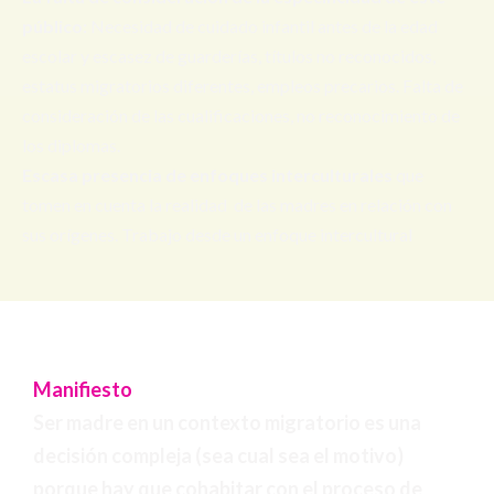
público:
Necesidad de cuidado infantil antes de la edad
escolar y escasez de guarderías, títulos no reconocidos,
estatus migratorios diferentes, empleos precarios. Falta de
consideración de las cualificaciones, no reconocimiento de
los diplomas.
Escasa presencia de enfoques interculturales
que
tomen en cuenta la realidad de las madres en relación con
sus orígenes. Trabajo desde un enfoque intercultural
Manifiesto
Ser madre en un contexto migratorio es una
decisión compleja (sea cual sea el motivo)
porque hay que cohabitar con el proceso de