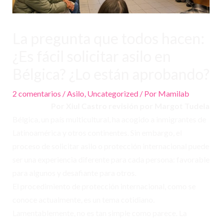
La pregunta que todos hacen:
¿Es fácil solicitar asilo en
Bélgica? ¿Lo están aprobando?
2 comentarios
/
Asilo
,
Uncategorized
/ Por
Mamilab
Por Xiul Castro
revisión por Margot Tudela
Bélgica, un país multicultural, ha acogido a inmigrantes de
Latinoamérica y otros continentes. Sin embargo, el
proceso de solicitar asilo o protección internacional puede
ser una experiencia diferente para cada persona: favorable
para algunos y desafiante para otros.
El procedimiento de protección internacional, como se
conoce actualmente, es un tema cotidiano.
Lamentablemente, no es tan simple como parece. La