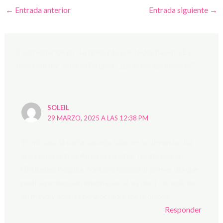
←
Entrada anterior
Entrada siguiente
→
2 comentarios en “La pregunta que todos hacen: ¿Es
fácil solicitar asilo en Bélgica? ¿Lo están aprobando?”
SOLEIL
29 MARZO, 2025 A LAS 12:38 PM
En mi caso la carta naranja, solo me la dieron la cita
ena comuna, tras 4 meses de estar recidiendo en
(Bruselas) Bélgica, contando desde el primer día que
pedí la protección internacional, es decir : lo solicite
en mayo y apenas para octubre me la dieron.
Responder