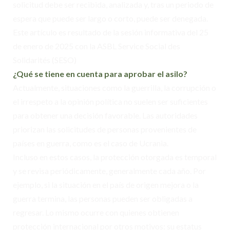
solicitud debe ser recibida, analizada y, tras un periodo de
espera que puede ser largo o corto, puede ser denegada.
Este artículo es resultado de la sesión informativa del 25
de enero de 2025 con la ASBL Service Social des
Solidarités (SESO)
¿Qué se tiene en cuenta para aprobar el asilo?
Actualmente, situaciones como la guerrilla, la corrupción o
el irrespeto a la opinión política no suelen ser suficientes
para obtener una decisión favorable. Las autoridades
priorizan las solicitudes de personas provenientes de
países en guerra, como es el caso de Ucrania.
Incluso en estos casos, la protección otorgada es temporal
y se revisa periódicamente, generalmente cada año. Por
ejemplo, si la situación en el país de origen mejora o la
guerra termina, las personas pueden ser obligadas a
regresar. Lo mismo ocurre con quienes obtienen
protección internacional por otros motivos: su estatus