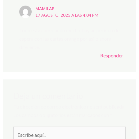
MAMILAB
17 AGOSTO, 2025 A LAS 4:04 PM
Todo está cambiando mucho, hay un periodo de
espera con las cartas orange por asilo ahora
diferente.
Responder
Deja un comentario
Tu dirección de correo electrónico no será publicada.
Los campos obligatorios están marcados con
*
Escribe
aquí...